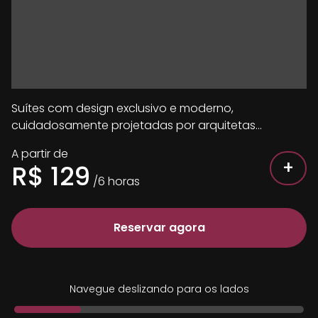
Suítes com design exclusivo e moderno,
cuidadosamente projetadas por arquitetas
renomadas para oferecer a você o máximo em
A partir de
conforto e sofisticação.
+
R$
129
/
6
horas
Reservar agora
Navegue deslizando para os lados