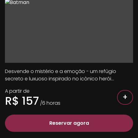
Desvende o mistério e a emoção - um refúgio
secreto e luxuoso inspirado no icônico herói
mascarado.
A partir de
+
R$
157
/
6
horas
Reservar agora