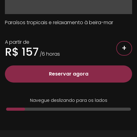
Paraísos tropicais e relaxamento à beira-mar
A partir de
+
R$
157
/
6
horas
Reservar agora
Navegue deslizando para os lados