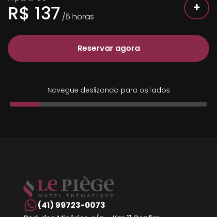
+
R$
137
/
6
horas
Reservar agora
Navegue deslizando para os lados
(41) 99723-0073